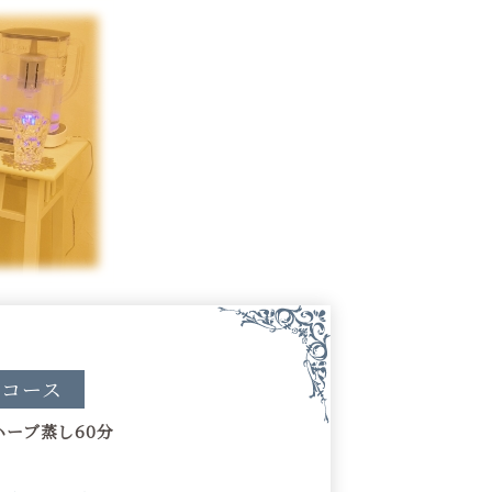
ィコース
ーブ蒸し60分