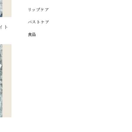
リップケア
バストケア
ライト
食品