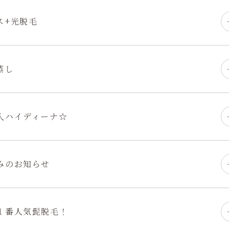
ス+光脱毛
蒸し
入ハイディーナ☆
みのお知らせ
１番人気髭脱毛！