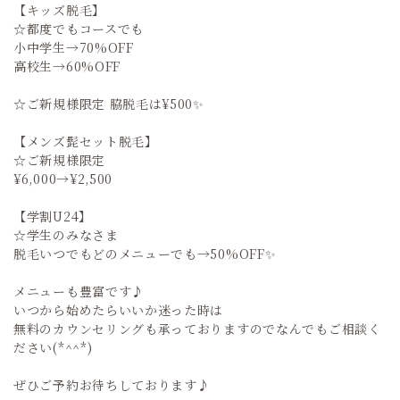
【キッズ脱毛】
☆都度でもコースでも
小中学生→70%OFF
高校生→60%OFF
☆ご新規様限定 脇脱毛は¥500✨
【メンズ髭セット脱毛】
☆ご新規様限定
¥6,000→¥2,500
【学割U24】
☆学生のみなさま
脱毛いつでもどのメニューでも→50%OFF✨
メニューも豊富です♪
いつから始めたらいいか迷った時は
無料のカウンセリングも承っておりますのでなんでもご相談く
ださい(*^^*)
ぜひご予約お待ちしております♪