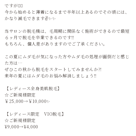
ですが☝🏻
今から始めると薄着になるまで半年以上あるのでその頃には、
かなり減毛できます✌️✨✨
当サロンの脱毛機は、毛周期に関係なく施術ができるので最短
６ヶ月で脱毛を卒業できるのです‼️
もちろん、個人差がありますのでご了承ください。
この夏にムダ毛が気になった方やムダ毛の処理が面倒だと感じ
た方は…
ぜひこの秋から脱毛をスタートしてみませんか⁈
来年の夏にはムダ毛のお悩み解消しましょう‼️
【レディース全身美肌脱毛】
☆ご新規様限定
￥25,000→￥10,000✨
【レディース限定 VIO脱毛】
☆ご新規様限定
¥9,000→¥4,000