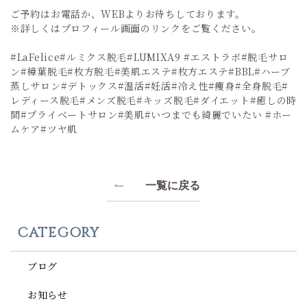
ご予約はお電話か、WEBよりお待ちしております。
※詳しくはプロフィール画面のリンクをご覧ください。
#LaFelice#ルミクス脱毛#LUMIXA9 #エストラボ#脱毛サロ
ン#樟葉脱毛#枚方脱毛#美肌エステ#枚方エステ#BBL#ハーブ
蒸しサロン#デトックス#温活#妊活#冷え性#痩身#全身脱毛#
レディース脱毛#メンズ脱毛#キッズ脱毛#ダイエット#癒しの時
間#プライベートサロン#美肌#いつまでも綺麗でいたい #ホー
ムケア#ツヤ肌
一覧に戻る
CATEGORY
ブログ
お知らせ