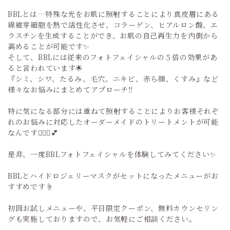
BBLとは…特殊な光をお肌に照射することにより真皮層にある
線維芽細胞を熱で活性化させ、コラーゲン、ヒアルロン酸、エ
ラスチンを生成することができ、お肌の自己再生力を内側から
高めることが可能です✨
そして、BBLには従来のフォトフェイシャルの５倍の効果があ
ると言われています🌟
『シミ、シワ、たるみ、毛穴、ニキビ、赤ら顔、くすみ』など
様々なお悩みにまとめてアプローチ‼️
特に気になる部分には重ねて照射することによりお客様それぞ
れのお悩みに対応したオーダーメイドのトリートメントが可能
なんです🧖🏻‍♀️💕
是非、一度BBLフォトフェイシャルを体験してみてください✨
BBLとハイドロジェリーマスクがセットになったメニューがお
すすめです☝️
初回お試しメニューや、平日限定クーポン、無料カウンセリン
グも実施しておりますので、お気軽にご相談ください。