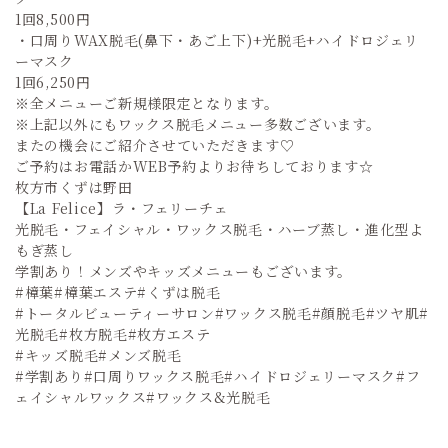
1回8,500円
・口周りWAX脱毛(鼻下・あご上下)+光脱毛+ハイドロジェリ
ーマスク
1回6,250円
※全メニューご新規様限定となります。
※上記以外にもワックス脱毛メニュー多数ございます。
またの機会にご紹介させていただきます♡
ご予約はお電話かWEB予約よりお待ちしております☆
枚方市くずは野田
【La Felice】ラ・フェリーチェ
光脱毛・フェイシャル・ワックス脱毛・ハーブ蒸し・進化型よ
もぎ蒸し
学割あり！メンズやキッズメニューもございます。
#樟葉#樟葉エステ#くずは脱毛
#トータルビューティーサロン#ワックス脱毛#顔脱毛#ツヤ肌#
光脱毛#枚方脱毛#枚方エステ
#キッズ脱毛#メンズ脱毛
#学割あり#口周りワックス脱毛#ハイドロジェリーマスク#フ
ェイシャルワックス#ワックス&光脱毛