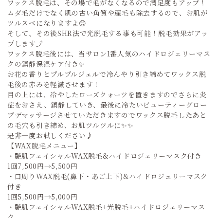
ワックス脱毛は、その場で毛がなくなるので満足度もアップ！
ムダ毛だけでなく肌の古い角質や産毛も除去するので、お肌が
ツルスベになりますよ😊
そして、その後SHR法で光脱毛する事も可能！脱毛効果がアッ
プします⤴️
ワックス脱毛後には、当サロン1番人気のハイドロジェリーマス
クの鎮静保湿ケア付き✨
お花の香りとプルプルジェルで冷んやり引き締めてワックス脱
毛後の赤みを軽減させます！
目の上には、冷やしたローズクォーツを置きますのでさらに炎
症をおさえ、鎮静していき、最後に冷たいビューティーグロー
ブデマッサージさせていただきますのでワックス脱毛したあと
の毛穴も引き締め、お肌ツルツルに✨✨
是非一度お試しください♪
【WAX脱毛メニュー】
・艶肌フェイシャルWAX脱毛&ハイドロジェリーマスク付き
1回7,500円→5,500円
・口周りWAX脱毛(鼻下・あご上下)&ハイドロジェリーマスク
付き
1回5,500円→5,000円
・艶肌フェイシャルWAX脱毛+光脱毛+ハイドロジェリーマス
ク