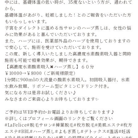
中には、基礎体温の低い時が、35度ないという方が、通われて
から、
基礎体温があがり、妊娠しました！とのご報告をいただいた方
もいらっしゃいます。
子宮をダイレクトに温める当サロンのハーブ蒸しは、女性の悩
みに効果があると喜んでいただいております。
また、ハーブには、医薬部外品のハーブを使用しておりますの
で安心して、施術を受けていただいております。
この度、新しく導入いたしました高濃度水素酸素吸入器と同時
施術も可能で相乗効果が、期待できます。
【高濃度水素酸素吸入✖ハーブ蒸し】６０分
￥10000→￥8000（ご新規様限定）
1分間に900mlの大流量の酸素水素吸入。初回吸入器付、水素
水飲み放題、リポソーム型ビタミンCドリンク付き。
気になる方は是非お試しください♪
みなさまのご来店心よりお待ちしております✨
ご予約はWEB予約かお電話よりお待ちしております♪
※詳しくはプロフィール画面のリンクをご覧ください
#LaFelice#脱毛サロン#樟葉脱毛#枚方脱毛#美肌エステ#枚方
エステ#BBL#ハーブ蒸し#よもぎ蒸し#デトックス#温活#妊活
#冷え性#綺麗になりたい#癒しの時間#プライベートサロン#水