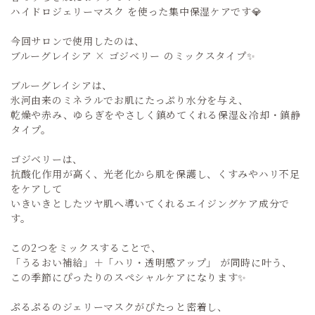
ハイドロジェリーマスク を使った集中保湿ケアです💎
今回サロンで使用したのは、
ブルーグレイシア × ゴジベリー のミックスタイプ✨
ブルーグレイシアは、
氷河由来のミネラルでお肌にたっぷり水分を与え、
乾燥や赤み、ゆらぎをやさしく鎮めてくれる保湿＆冷却・鎮静
タイプ。
ゴジベリーは、
抗酸化作用が高く、光老化から肌を保護し、くすみやハリ不足
をケアして
いきいきとしたツヤ肌へ導いてくれるエイジングケア成分で
す。
この2つをミックスすることで、
「うるおい補給」＋「ハリ・透明感アップ」 が同時に叶う、
この季節にぴったりのスペシャルケアになります✨
ぷるぷるのジェリーマスクがぴたっと密着し、