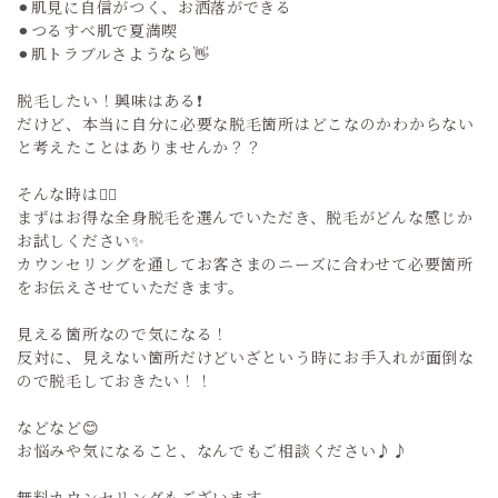
⚫︎肌見に自信がつく、お洒落ができる
⚫︎つるすべ肌で夏満喫
⚫︎肌トラブルさようなら👋
脱毛したい！興味はある❗️
だけど、本当に自分に必要な脱毛箇所はどこなのかわからない
と考えたことはありませんか？？
そんな時は☝🏻
まずはお得な全身脱毛を選んでいただき、脱毛がどんな感じか
お試しください✨
カウンセリングを通してお客さまのニーズに合わせて必要箇所
をお伝えさせていただきます。
見える箇所なので気になる！
反対に、見えない箇所だけどいざという時にお手入れが面倒な
ので脱毛しておきたい！！
などなど😊
お悩みや気になること、なんでもご相談ください♪♪
無料カウンセリングもございます。