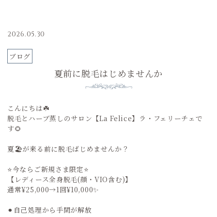
2026.05.30
ブログ
夏前に脱毛はじめませんか
こんにちは☘️
脱毛とハーブ蒸しのサロン【La Felice】ラ・フェリーチェで
す🌻
夏🏖️が来る前に脱毛ばじめませんか？
⭐️今ならご新規さま限定⭐️
【レディース全身脱毛(顔・VIO含む)】
通常¥25,000→1回¥10,000✨
⚫︎自己処理から手間が解放