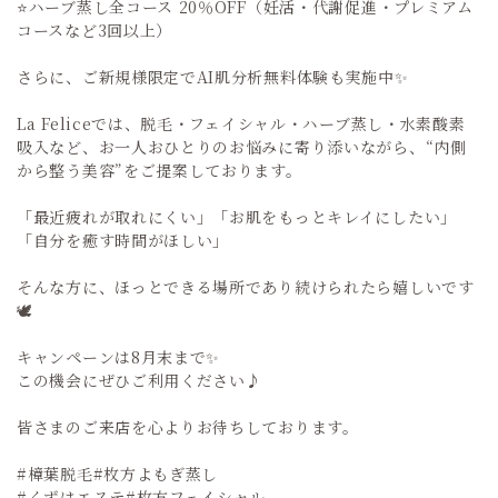
⭐️ハーブ蒸し全コース 20％OFF（妊活・代謝促進・プレミアム
コースなど3回以上）
さらに、ご新規様限定でAI肌分析無料体験も実施中✨
La Feliceでは、脱毛・フェイシャル・ハーブ蒸し・水素酸素
吸入など、お一人おひとりのお悩みに寄り添いながら、“内側
から整う美容”をご提案しております。
「最近疲れが取れにくい」「お肌をもっとキレイにしたい」
「自分を癒す時間がほしい」
そんな方に、ほっとできる場所であり続けられたら嬉しいです
🕊️
キャンペーンは8月末まで✨
この機会にぜひご利用ください♪
皆さまのご来店を心よりお待ちしております。
#樟葉脱毛#枚方よもぎ蒸し
#くずはエステ#枚方フェイシャル